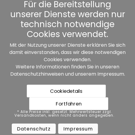
Kennwort vergessen
Für die Bereitstellung
unserer Dienste werden nur
Sonstiges
technisch notwendige
Cookies verwendet.
Mit der Nutzung unserer Dienste erklären Sie sich
damit einverstanden, dass wir diese notwendigen
Unsere Partner:
Cookies verwenden.
Weitere Informationen finden Sie in unseren
Datenschutzhinweisen
und unserem
Impressum
.
Cookiedetails
Fortfahren
* Alle Preise inkl. gesetzl. Mehrwertsteuer zzgl.
* Alle Preise inkl. gesetzl. Mehrwertsteuer zzgl.
Versandkosten, wenn nicht anders angegeben.
Versandkosten, wenn nicht anders angegeben.
Datenschutz
Impressum
AGB
Datenschutz
Impressum