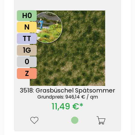
H0
N
TT
1G
0
Z
3518: Grasbüschel Spätsommer
Grundpreis: 946,14 € /
qm
11,49 €*