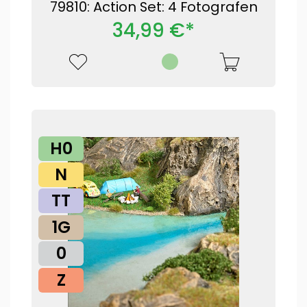
79810: Action Set: 4 Fotografen
34,99 €*
H0
N
TT
1G
0
Z