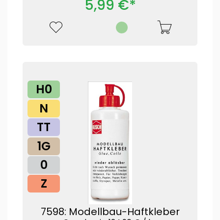
5,99 €*
H0
N
TT
1G
0
Z
7598: Modellbau-Haftkleber