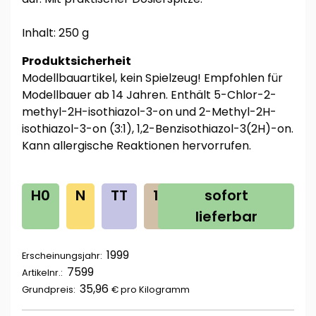
Inhalt: 250 g
Produktsicherheit
Modellbauartikel, kein Spielzeug! Empfohlen für
Modellbauer ab 14 Jahren. Enthält 5-Chlor-2-
methyl-2H-isothiazol-3-on und 2-Methyl-2H-
isothiazol-3-on (3:1), 1,2-Benzisothiazol-3(2H)-on.
Kann allergische Reaktionen hervorrufen.
H0
N
TT
1G
0
sofort
Z
lieferbar
1999
Erscheinungsjahr:
7599
Artikelnr.:
35,96
Grundpreis:
€ pro
Kilogramm