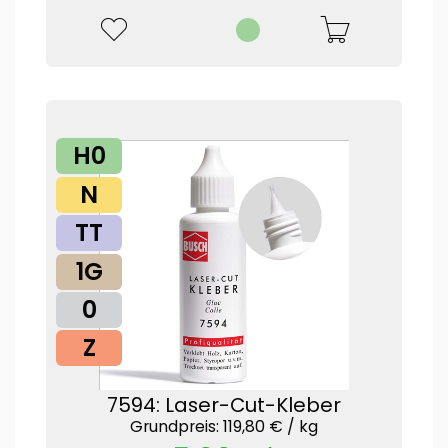
H0
N
TT
1G
0
Z
7594: Laser-Cut-Kleber
Grundpreis: 119,80 € /
kg