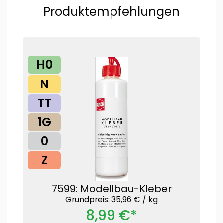
Produktempfehlungen
H0
N
TT
1G
0
Z
7599: Modellbau-Kleber
Grundpreis: 35,96 € /
kg
8,99 €*