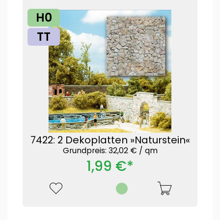
H0
TT
7422: 2 Dekoplatten »Naturstein«
Grundpreis: 32,02 € /
qm
1,99 €*