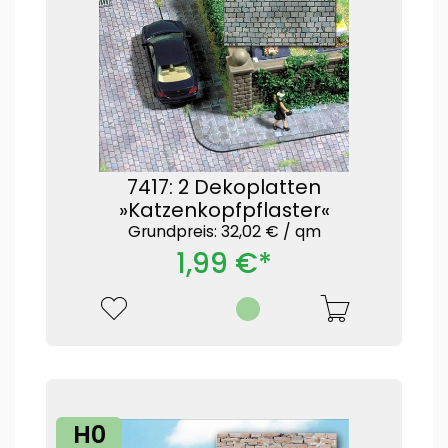
7417: 2 Dekoplatten
»Katzenkopfpflaster«
Grundpreis: 32,02 € /
qm
1,99 €*
H0