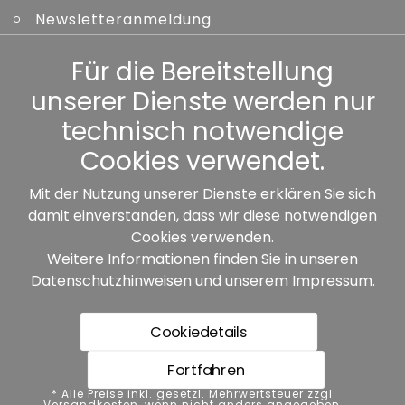
Newsletteranmeldung
Kennwort vergessen
Für die Bereitstellung
unserer Dienste werden nur
Sonstiges
technisch notwendige
Cookies verwendet.
Mit der Nutzung unserer Dienste erklären Sie sich
damit einverstanden, dass wir diese notwendigen
Unsere Partner:
Cookies verwenden.
Weitere Informationen finden Sie in unseren
Datenschutzhinweisen
und unserem
Impressum
.
Cookiedetails
Fortfahren
* Alle Preise inkl. gesetzl. Mehrwertsteuer zzgl.
* Alle Preise inkl. gesetzl. Mehrwertsteuer zzgl.
Versandkosten, wenn nicht anders angegeben.
Versandkosten, wenn nicht anders angegeben.