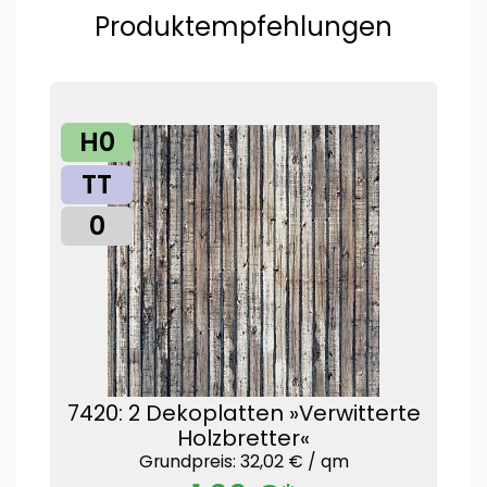
Produktempfehlungen
H0
TT
0
7420: 2 Dekoplatten »Verwitterte
Holzbretter«
Grundpreis: 32,02 € /
qm