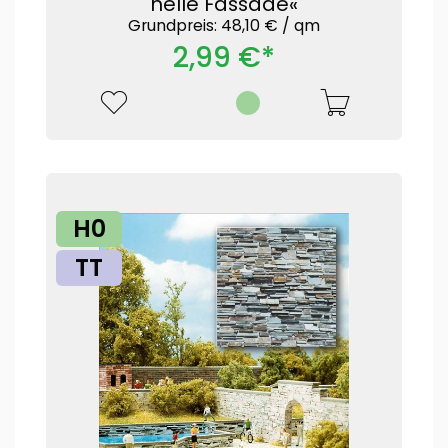
helle Fassade«
Grundpreis: 48,10 € /
qm
2,99 €*
H0
TT