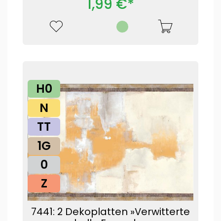
1,99 €*
H0
N
TT
1G
0
Z
7441: 2 Dekoplatten »Verwitterte