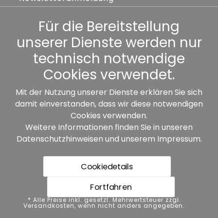
Kennwort vergessen
Für die Bereitstellung
unserer Dienste werden nur
Sonstiges
technisch notwendige
Cookies verwendet.
Mit der Nutzung unserer Dienste erklären Sie sich
damit einverstanden, dass wir diese notwendigen
Unsere Partner:
Cookies verwenden.
Weitere Informationen finden Sie in unseren
Datenschutzhinweisen
und unserem
Impressum
.
Cookiedetails
Fortfahren
* Alle Preise inkl. gesetzl. Mehrwertsteuer zzgl.
* Alle Preise inkl. gesetzl. Mehrwertsteuer zzgl.
Versandkosten, wenn nicht anders angegeben.
Versandkosten, wenn nicht anders angegeben.