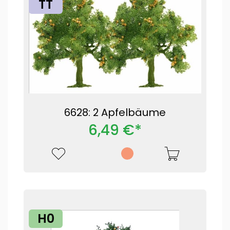
TT
6628: 2 Apfelbäume
6,49 €*
H0