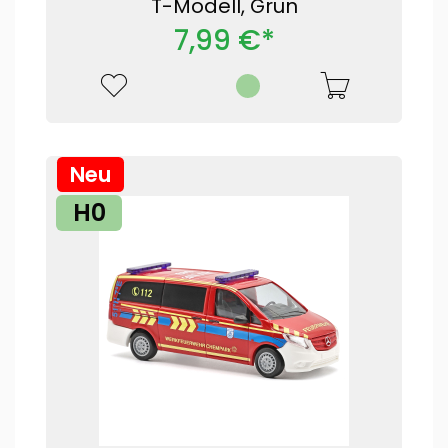
T-Modell, Grün
7,99 €*
Neu
H0