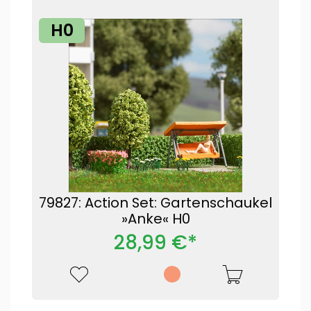
H0
79827: Action Set: Gartenschaukel
»Anke« H0
28,99 €*