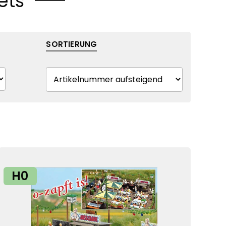
ets
SORTIERUNG
H0