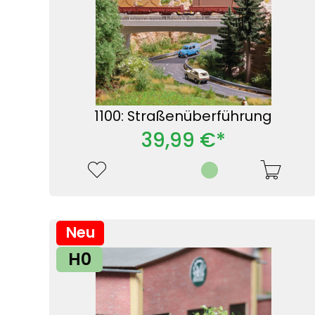
1100: Straßenüberführung
39,99 €*
Neu
H0