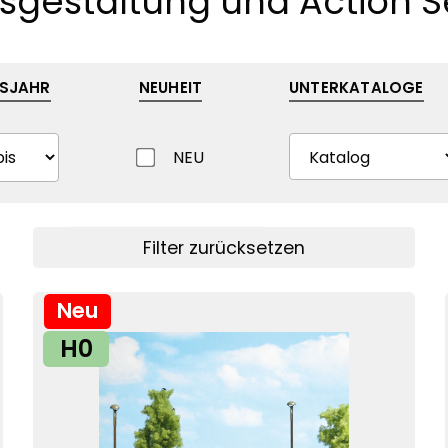
sgestaltung und Action S
SJAHR
NEUHEIT
UNTERKATALOGE
NEU
Filter anzeigen
Filter zurücksetzen
Neu
H0