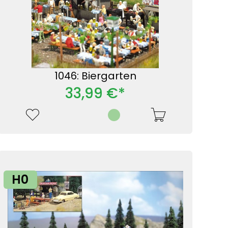
1046: Biergarten
33,99 €*
H0