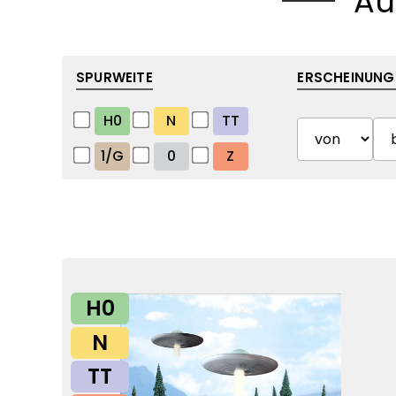
Au
SPURWEITE
ERSCHEINUNG
H0
N
TT
1/G
0
Z
H0
N
TT