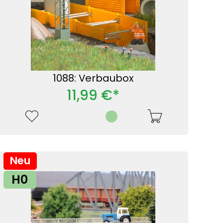
1088: Verbaubox
11,99 €*
Neu
H0