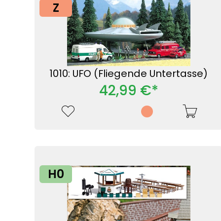
Z
1010: UFO (Fliegende Untertasse)
42,99 €*
H0