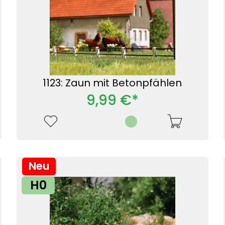
1123: Zaun mit Betonpfählen
9,99 €*
Neu
H0