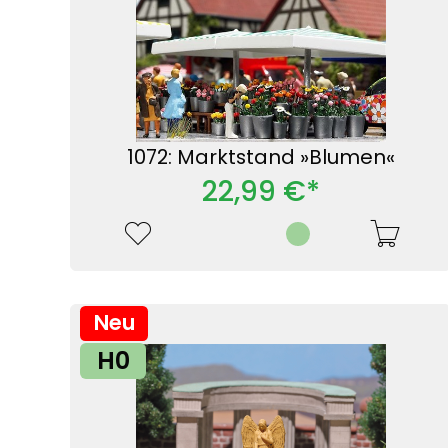
1072: Marktstand »Blumen«
22,99 €*
Neu
H0