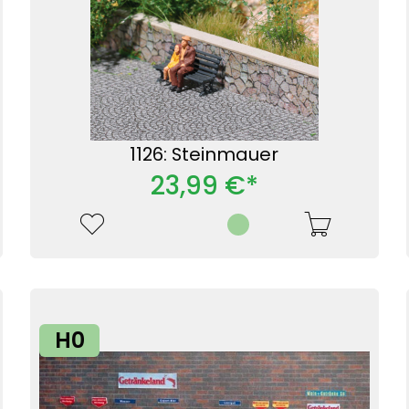
1126: Steinmauer
23,99 €*
H0