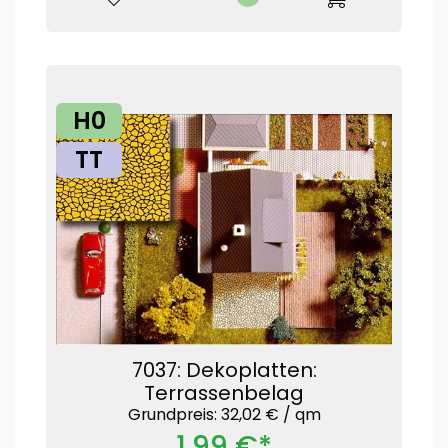
H0
TT
7037: Dekoplatten:
Terrassenbelag
Grundpreis: 32,02 € /
qm
1,99 €*