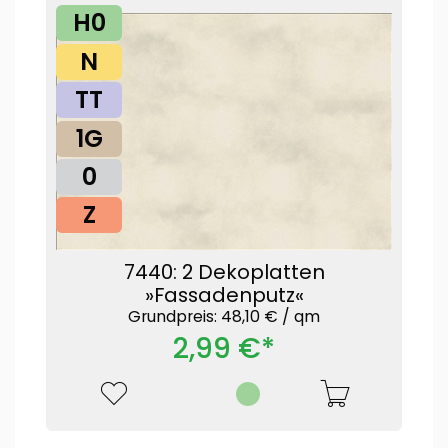
H0
N
TT
1G
0
Z
7440: 2 Dekoplatten
»Fassadenputz«
Grundpreis: 48,10 € /
qm
2,99 €*