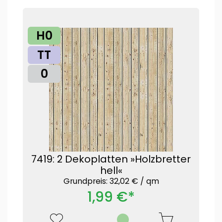
H0
TT
0
7419: 2 Dekoplatten »Holzbretter
hell«
Grundpreis: 32,02 € /
qm
1,99 €*